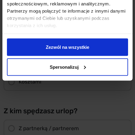
społecznościowym, reklamowym i analitycznym.
Planując urlop kieruję się przede
Partnerzy mogą połączyć te informacje z innymi danymi
wszystkim...
otrzymanymi od Ciebie lub uzyskanymi podczas
korzystania z ich usług.
Modą / planami znanych mi osób
Zezwól na wszystkie
Swoimi potrzebami i marzeniami
Spersonalizuj
Kosztami
Z kim spędzasz urlop?
Z partnerką / partnerem