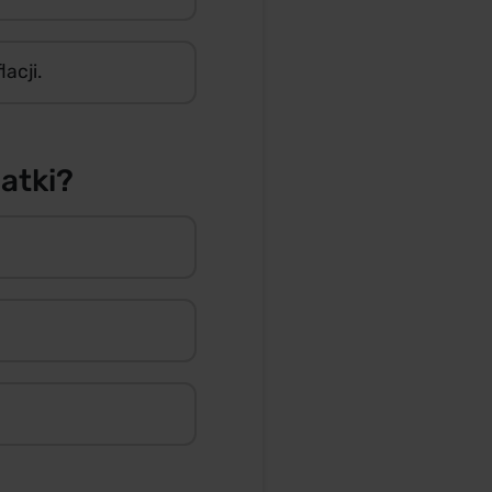
acji.
atki?