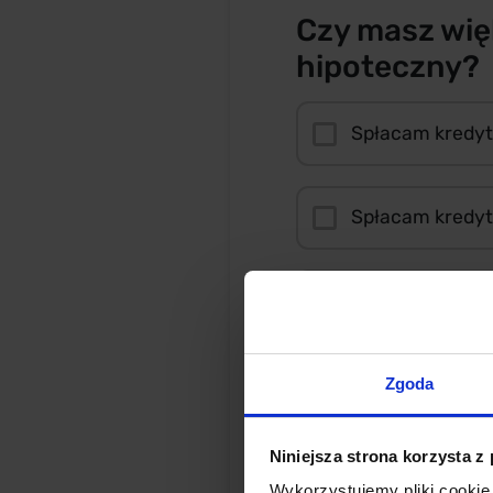
Czy masz wię
hipoteczny?
Spłacam kredyt
Spłacam kredy
Spłacam raty z
Opłacam leasin
Zgoda
Niniejsza strona korzysta z
Opłacam edukac
Wykorzystujemy pliki cookie 