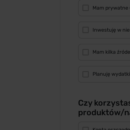
Mam prywatne 
Inwestuję w ni
Mam kilka źród
Planuję wydatki
Czy korzystas
produktów/n
Konta oszczęd