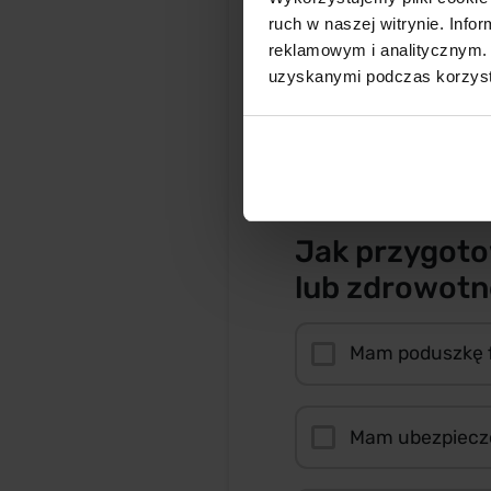
ruch w naszej witrynie. Inf
reklamowym i analitycznym. 
Spłacam długi
uzyskanymi podczas korzysta
Inne
Jak przygoto
lub zdrowotn
Mam poduszkę 
Mam ubezpiecz