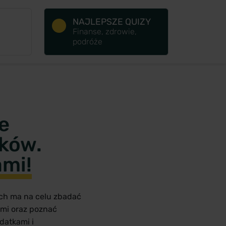
NAJLEPSZE QUIZY
Finanse, zdrowie,
podróże
e
ków.
ami!
ych ma na celu zbadać
zmi oraz poznać
datkami i