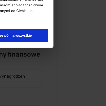
artnerom społecznościowym,
anymi od Ciebie lub
ezwól na wszystkie
my finansowe
 wynagrodzeń