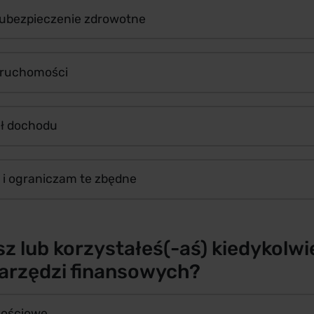
ubezpieczenie zdrowotne
eruchomości
eł dochodu
 i ograniczam te zbędne
z lub korzystałeś(-aś) kiedykolwi
arzędzi finansowych?
nościowe