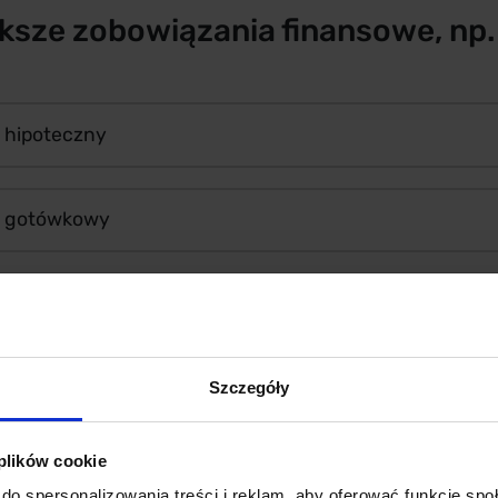
ksze zobowiązania finansowe, np.
 hipoteczny
t gotówkowy
akupionego sprzętu
g
Szczegóły
 plików cookie
ję swojego dziecka
do spersonalizowania treści i reklam, aby oferować funkcje sp