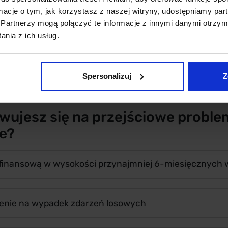
ormacje o tym, jak korzystasz z naszej witryny, udostępniamy p
Partnerzy mogą połączyć te informacje z innymi danymi otrzym
nia z ich usług.
Spersonalizuj
Z
wujesz się na przejściowe proble
e?
finansową w wysokości przynajmniej 6-miesięcznych
enie na wypadek zdarzeń losowych