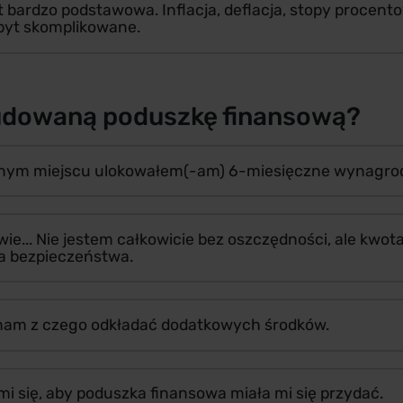
t bardzo podstawowa. Inflacja, deflacja, stopy procento
zbyt skomplikowane.
udowaną poduszkę finansową?
znym miejscu ulokowałem(-am) 6-miesięczne wynagrod
wie... Nie jestem całkowicie bez oszczędności, ale kwot
ia bezpieczeństwa.
e mam z czego odkładać dodatkowych środków.
 mi się, aby poduszka finansowa miała mi się przydać.