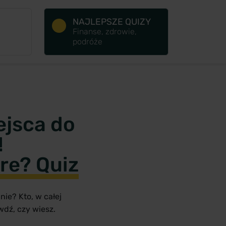
NAJLEPSZE QUIZY
Finanse, zdrowie,
podróże
ejsca do
!
re? Quiz
nie? Kto, w całej
wdź, czy wiesz.