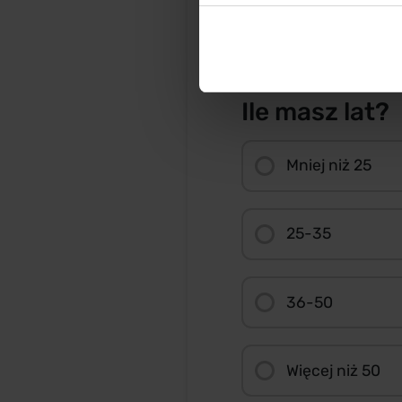
W Wielkopolsce
Ile masz lat?
Mniej niż 25
25-35
36-50
Więcej niż 50