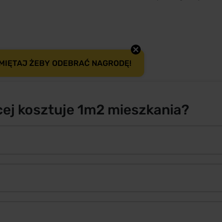
MIĘTAJ ŻEBY ODEBRAĆ NAGRODĘ!
cej kosztuje 1m2 mieszkania?