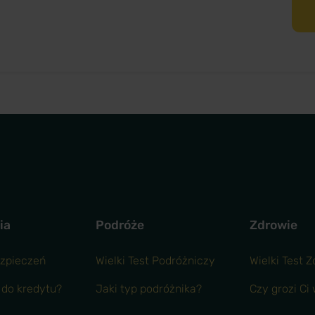
ia
Podróże
Zdrowie
ezpieczeń
Wielki Test Podróżniczy
Wielki Test 
 do kredytu?
Jaki typ podróżnika?
Czy grozi Ci