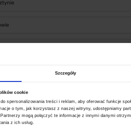
ztynie
owie
 w Krakowie
Szczegóły
nie najwięcej zapłacimy za wodę i 
 plików cookie
do spersonalizowania treści i reklam, aby oferować funkcje sp
ormacje o tym, jak korzystasz z naszej witryny, udostępniamy p
Partnerzy mogą połączyć te informacje z innymi danymi otrzym
nia z ich usług.