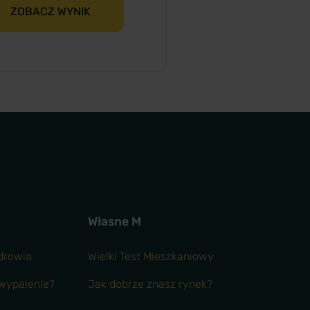
ZOBACZ WYNIK
Własne M
Zdrowia
Wielki Test Mieszkaniowy
 wypalenie?
Jak dobrze znasz rynek?