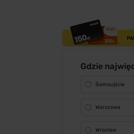
PA
Gdzie najwię
Świnoujście
Warszawa
Wrocław