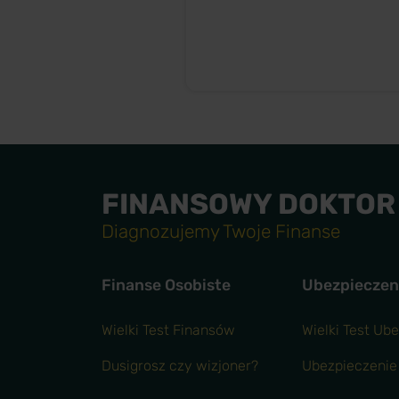
FINANSOWY DOKTOR
Diagnozujemy Twoje Finanse
Finanse Osobiste
Ubezpieczen
Wielki Test Finansów
Wielki Test Ub
Dusigrosz czy wizjoner?
Ubezpieczenie