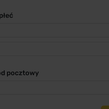
płeć
od pocztowy