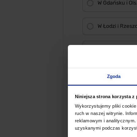
W Gdańsku i Ols
W Łodzi i Rzesz
We Wrocławiu i
Zgoda
W jakim regio
Niniejsza strona korzysta z
Na Śląsku
Wykorzystujemy pliki cookie 
ruch w naszej witrynie. Inf
reklamowym i analitycznym. 
Na Mazowszu
uzyskanymi podczas korzysta