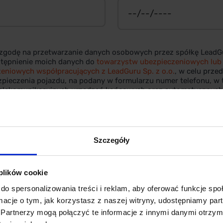
godę na przetwarzanie danych osobowych przez spółkę LeadGur
stępnienie moich danych do
towarzystw ubezpieczeniowych lub
eniowych współpracujących z LeadGuru Sp. z o.o.
, w celu prze
zpieczenia pojazdu, na podany w formularzu numer telefonu, w 
elekomunikacyjnych urządzeń końcowych oraz automatycznyc
ych. Więcej informacji znajdziecie Państwo w
Polityce Prywatn
st dobrowolne, a wyrażoną zgodę można wycofać lub ogranicz
Szczegóły
IAM PORÓWNANIE
 plików cookie
do spersonalizowania treści i reklam, aby oferować funkcje sp
ormacje o tym, jak korzystasz z naszej witryny, udostępniamy p
Partnerzy mogą połączyć te informacje z innymi danymi otrzym