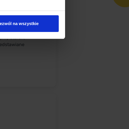
ozycji
ezwól na wszystkie
żymy starań,
zedstawiane