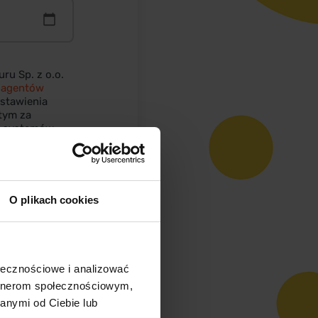
u Sp. z o.o.
 agentów
dstawienia
tym za
h systemów
ości
. Podanie
yć w dowolnej
O plikach cookies
ołecznościowe i analizować
artnerom społecznościowym,
anymi od Ciebie lub