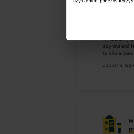
uzyskanymi podczas korzysta
W
u
Wyszukamy dla
aby znaleźć t
telefonicznie.
Zapoznaj się 
W
p