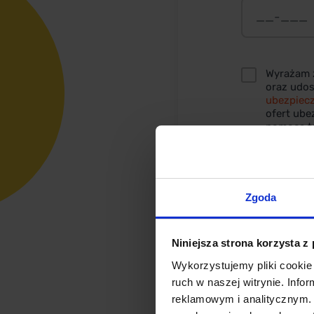
Wyrażam z
oraz udo
ubezpiecz
ofert ube
pomocą t
wywołując
danych je
chwili.
*
Zgoda
ZAMAW
Niniejsza strona korzysta z
Wykorzystujemy pliki cookie 
ruch w naszej witrynie. Inf
reklamowym i analitycznym. 