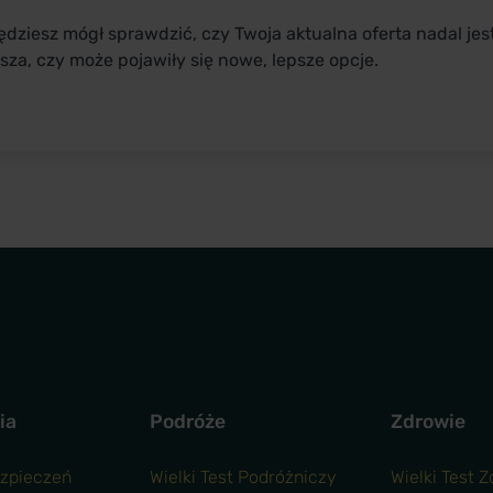
ędziesz mógł sprawdzić, czy Twoja aktualna oferta nadal jes
jsza, czy może pojawiły się nowe, lepsze opcje.
ia
Podróże
Zdrowie
ezpieczeń
Wielki Test Podróżniczy
Wielki Test 