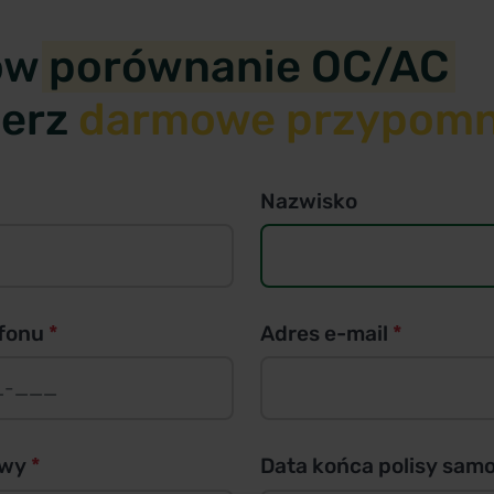
ów
porównanie OC/AC
ierz
darmowe przypomn
Nazwisko
efonu
*
Adres e-mail
*
owy
*
Data końca polisy sa