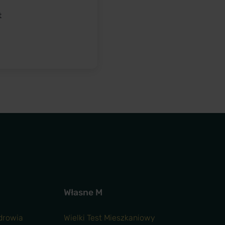
t
Własne M
Zdrowia
Wielki Test Mieszkaniowy