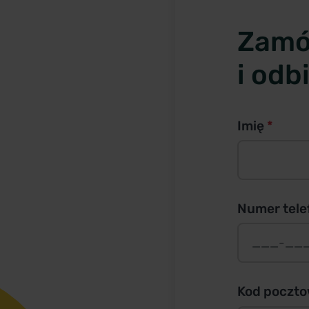
Zam
i odb
Imię
*
Numer tel
Kod poczt