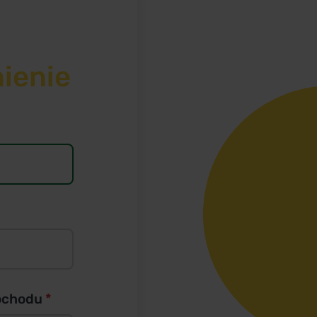
ienie
mochodu
*